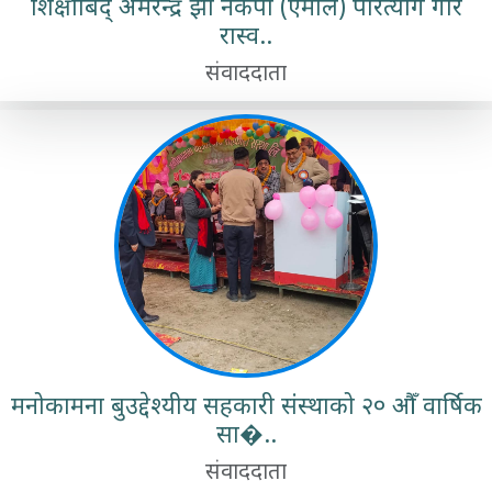
शिक्षाबिद् अमरेन्द्र झा नेकपा (एमाले) परित्याग गरि
रास्व..
संवाददाता
मनोकामना बुउद्देश्यीय सहकारी संस्थाको २० औँ वार्षिक
सा�..
संवाददाता