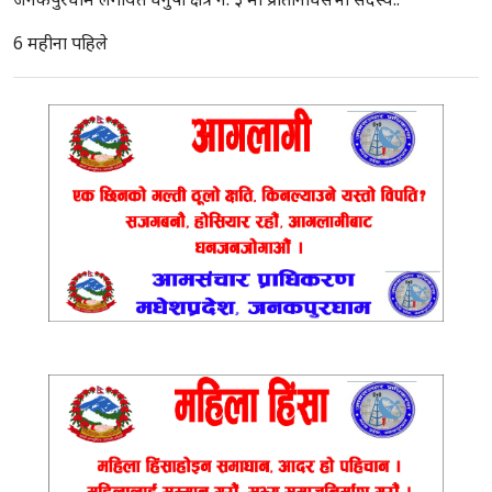
जनकपुरधाम लगायत धनुषा क्षेत्र नं. ३ मा प्रतिनिधिसभा सदस्य..
6 महीना पहिले