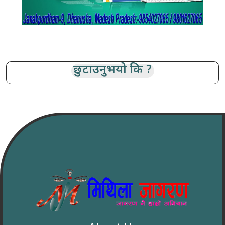
छुटाउनुभयो कि ?