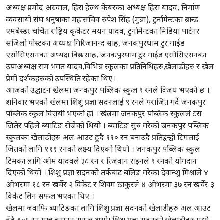
अध्यक्ष प्रमोद अग्रवाल, हिरा हेल्थ केयरका अध्यक्ष हिरा यादव, निर्माण
व्यवसायी संघ धनुषाका महासचिव रुपेश सिंह (मुन्ना), टुर्नामेन्टका ब्रान्ड
एमबेस्डर चर्चित राष्ट्रिय कृकेटर मयन यादव, टुर्नामेन्टका मिडिया पार्टनर
सजिलो पोस्टका अध्यक्ष गिरिजानन्द साह, जनकपुरधाम टुर गाईड
एसोसिएसनका अध्यक्ष विक्रम साह, जनकपुरधाम टुर गाईड एसोसिएसनका
उपाअध्यक्ष राम भगत यादव,विभिन्न स्कुलका प्रतिनिधिहरु,खेलाडीहरु र खेल
प्रेमी दर्शकहरुको उपस्थिति रहेका थिए।
आजको उद्घाटन खेलमा जनकपुर पब्लिक स्कुल ९ रनले विजय भएको छ ।
शनिवार भएको खेलमा शिशु प्रज्ञा सदनलाई ९ रनले पराजित गर्दै जनकपुर
पब्लिक स्कुल विजयी भएको हो । खेलमा जनकपुर पब्लिक स्कुलले टस
जितेर पहिले ब्याटिङ रोजेको थियो । ब्याटिङ सुरु गरेको जनकपुर पब्लिक
स्कुलका खेलाडीहरु अल आउट हुदै ११० रन बनाउदै प्रतिद्वन्द्वी टिमलाई
जितको लागि १११ रनको लक्ष्य दिएको थियो । जनकपुर पब्लिक स्कुल
टिमका लागि ओम यादवले ३८ रन र रिजवान राइनले ९ रनको योगदान
दिएको थियो । शिशु प्रज्ञा सदनको तर्फबाट बलिङ गरेका देवान्शु मिश्राले ४
ओभरमा १८ रन खर्चेर २ विकेट र शिवम ठाकुरले ४ ओभरमा ३७ रन खर्चेर ३
विकेट लिन सफल भएका थिए ।
खेलमा जवाफि ब्याटिङका लागि शिशु प्रज्ञा सदनको खेलाडीहरु अल आउट