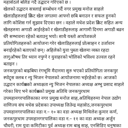
महासेठले बलिङ गर्दै उद्घाटन गरिएको छ ।
खेलको उद्घाटन सत्रलाई सम्बोधन गर्दै नगर प्रमुख मनोज साहले
खेलाडीहरुलाई क्रिकेट खेल जगतमा आफ्नो छबि बनाउन र सफल हुनको
लागि कोशिस गर्न सुझाव दिएका छन । वहाले मधेश प्रदेश क्रिकेट सहित अन्य
खेलहरुमा अगाडी आईरहेको र खेलाडीहरुलाइ आगामी दिनमा अगाडी बढन
धेरै सम्भावना रहेको बताउनु भयो। साथै यस्तो आयोजकले
प्रतियोगिताहरुको आयोजना गरेर खेलाडिहरुलाई प्रोत्साहन र उर्जावान
बनाईरहेको बताएको छन्। अहिलेको युवा पुस्ता खेलमा व्यस्त रहदा
लागुऔषध तिर ध्यान नपुग्ने र युवाहरको भोलिको भविश्य उज्वल रहने
बताइन ।
जनकपुरको बाह्रबिघा रंगभूमि मैदानमा सुरु भएको प्रतियोगिता जनकपुर
स्पोट्र्स क्लब र न्यु भिजन नेपालको आयोजनामा भईरहेको छ। आजको
उद्घाटन कार्यक्रमको अध्यक्षता न्यु भिजन नेपालका अध्यक्ष अम्भु प्रसाद साहले
गरेका थिए भने कार्यक्रमको प्रमुख अतिथि जनकपुरधाम
उपमहानगरपालिकाका नगर प्रमुख मनोज साह,अतिथिहरुमा नेपाल उद्योग
वाणिज्य संघ मधेस प्रदेसका उपाध्यक्ष जितेन्द्र महासेठ,जनकपुरधाम
उपमहानगरपालिका वडा न.– १० का वडा अध्यक्ष मिथिलेश कुमार कर्ण,
जनकपुरधाम उपमहानगरपालिका वडा न.– ११ का वडा अध्यक्ष अर्जुन
चौधरी, राम युवा कमिटीका पुर्व अध्यक्ष राम बाबु साह, एनसिडिए धनुषाका