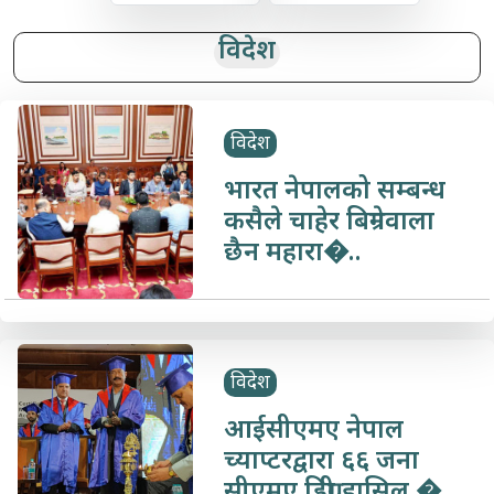
विदेश
विदेश
भारत नेपालको सम्बन्ध
कसैले चाहेर बिग्रनेवाला
छैन महारा�..
विदेश
आईसीएमए नेपाल
च्याप्टरद्वारा ६६ जना
सीएमए डिग्री हासिल �..