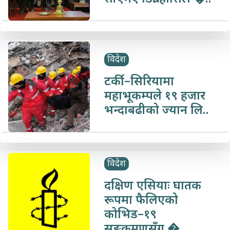
विदेश
टर्की–सिरियामा
महाभूकम्पले १९ हजार
भन्दाबढीको ज्यान लि..
विदेश
दक्षिण एसियाः घातक
रूपमा फैलिएको
कोभिड–१९
सङ्क्रमणसँग �..