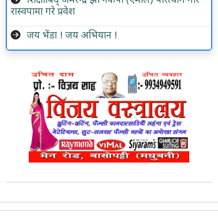
शिक्षाबिद् अमरेन्द्र झा नेकपा (एमाले) परित्याग गरि
रास्वपामा गरे प्रवेश
जय भेंडा ! जय अभियान !