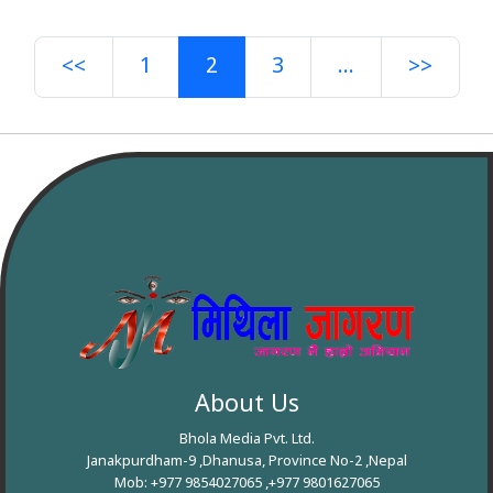
<<
1
2
3
...
>>
About Us
Bhola Media Pvt. Ltd.
Janakpurdham-9 ,Dhanusa, Province No-2 ,Nepal
Mob: +977 9854027065 ,+977 9801627065